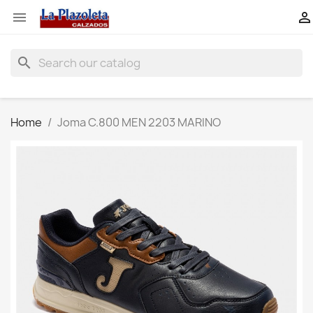


search
Home
Joma C.800 MEN 2203 MARINO